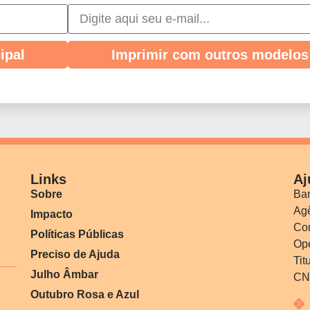
ipal
Imprimir com outros modelos
Links
Aj
Sobre
Ban
Agê
Impacto
Co
Políticas Públicas
Ope
Preciso de Ajuda
Tit
Julho Âmbar
CN
Outubro Rosa e Azul